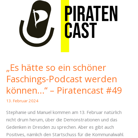
heiße
Luft
und
zu
wenig
Therapie
im
Dresdner
Stadtrat
„Es hätte so ein schöner
–
Piratencast
Faschings-Podcast werden
#103
können…“ – Piratencast #49
13. Februar 2024
Stephanie und Manuel kommen am 13. Februar natürlich
nicht drum herum, über die Demonstrationen und das
Gedenken in Dresden zu sprechen. Aber es gibt auch
Positives, nämlich den Startschuss für die Kommunalwahl.