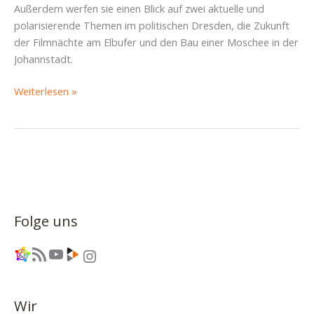
Außerdem werfen sie einen Blick auf zwei aktuelle und
polarisierende Themen im politischen Dresden, die Zukunft
der Filmnächte am Elbufer und den Bau einer Moschee in der
Johannstadt.
„Es
Weiterlesen »
hätte
so
ein
schöner
Faschings-
Podcast
werden
Folge uns
können…“
–
Link
RSS-Feed
YouTube
Link
Instagram
Piratencast
#49
Wir