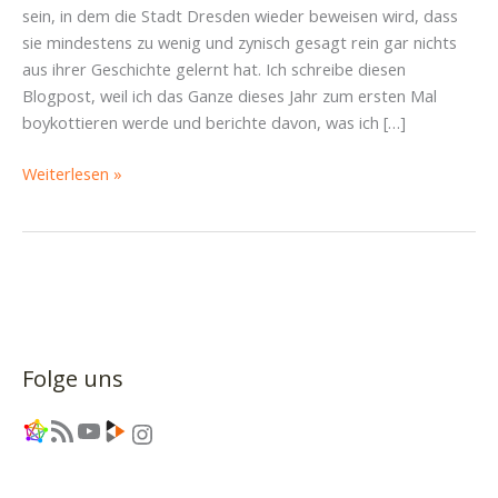
sein, in dem die Stadt Dresden wieder beweisen wird, dass
sie mindestens zu wenig und zynisch gesagt rein gar nichts
aus ihrer Geschichte gelernt hat. Ich schreibe diesen
Blogpost, weil ich das Ganze dieses Jahr zum ersten Mal
boykottieren werde und berichte davon, was ich […]
In
Weiterlesen »
Gedenken
an
ein
Mitglied
der
NSDAP
und
Folge uns
die
Opfer
Link
RSS-Feed
YouTube
Link
Instagram
des
Nationalsozialismus