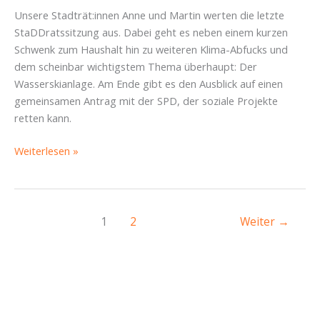
Unsere Stadträt:innen Anne und Martin werten die letzte
StaDDratssitzung aus. Dabei geht es neben einem kurzen
Schwenk zum Haushalt hin zu weiteren Klima-Abfucks und
dem scheinbar wichtigstem Thema überhaupt: Der
Wasserskianlage. Am Ende gibt es den Ausblick auf einen
gemeinsamen Antrag mit der SPD, der soziale Projekte
retten kann.
Rückblick
Weiterlesen »
StaDDrat
Novembersitzung
–
Piratencast
1
2
Weiter
→
#75