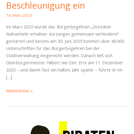
Beschleunigung ein
14. März 2026
Im März 2025 wurde das Bürgerbegehren „Dresdner
Nahverkehr erhalten: Kürzungen gemeinsam verhindern!“
gestartet und bereits am 30. Juni 2025 konnten über 40.000
Unterschriften für das Bürgerbegehren bei der
Stadtverwaltung eingereicht werden. Danach ließ sich
Oberbürgermeister Hilbert viel Zeit. Erst am 11. Dezember
2025 – und damit fast ein halbes Jahr später – führte er im
[…]
Dresdner
Weiterlesen »
Nahverkehr
erhalten:
Nach
Verzögerungen
durch
OB