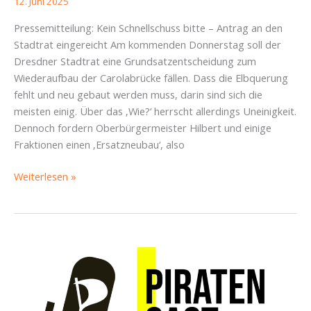
12. Juni 2025
Pressemitteilung: Kein Schnellschuss bitte – Antrag an den
Stadtrat eingereicht Am kommenden Donnerstag soll der
Dresdner Stadtrat eine Grundsatzentscheidung zum
Wiederaufbau der Carolabrücke fällen. Dass die Elbquerung
fehlt und neu gebaut werden muss, darin sind sich die
meisten einig. Über das ‚Wie?‘ herrscht allerdings Uneinigkeit.
Dennoch fordern Oberbürgermeister Hilbert und einige
Fraktionen einen ‚Ersatzneubau‘, also
Echte
Weiterlesen »
Bürgerbeteiligung
bei
Carola