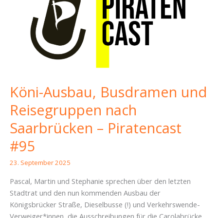
Hilbert
bringen
mehrere
Fraktionen
Antrag
zur
Beschleunigung
Köni-Ausbau, Busdramen und
ein
Reisegruppen nach
Saarbrücken – Piratencast
#95
23. September 2025
Pascal, Martin und Stephanie sprechen über den letzten
Stadtrat und den nun kommenden Ausbau der
Königsbrücker Straße, Dieselbusse (!) und Verkehrswende-
Verweiger*innen, die Ausschreibungen für die Carolabrücke,