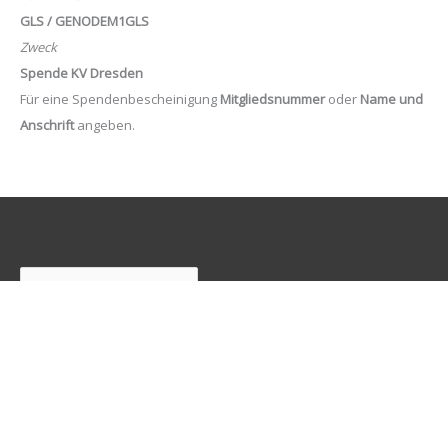
GLS / GENODEM1GLS
Zweck
Spende KV Dresden
Für eine Spendenbescheinigung
Mitgliedsnummer
oder
Name und
Anschrift
angeben.
Suchen
Freunde
Junge Pirat*innen Dresden
Neustadtpiraten