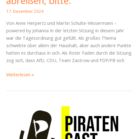
abreißen, bitte.
17. Dezember 2024
Von Anne Herpertz und Martin Schulte-Wissermann –
powered by Johanna In der letzten Sitzung in diesem Jahr
war die Tagesordnung gut gefüllt. Als großes Thema
schwebte über allem der Haushalt, aber auch andere Punkte
hatten es durchaus in sich. Als Roter Faden durch die Sitzung
zog sich, dass AfD, CDU, Team Zastrow und FDP/FB sich
StaDDratssitung
Weiterlesen »
vom
12.12.
und
13.12.:
Einmal
alles
abreißen,
bitte.