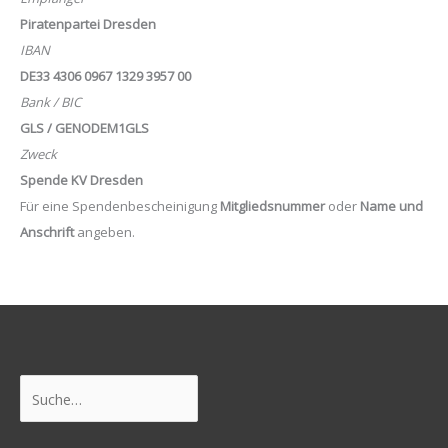
Piratenpartei Dresden
IBAN
DE33 4306 0967 1329 3957 00
Bank / BIC
GLS / GENODEM1GLS
Zweck
Spende KV Dresden
Für eine Spendenbescheinigung
Mitgliedsnummer
oder
Name und
Anschrift
angeben.
Suchen