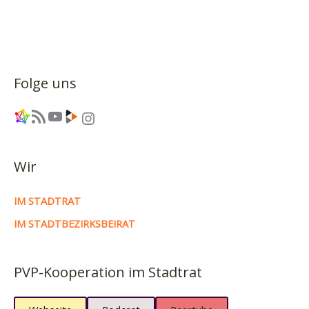
Überwacher?
Folge uns
Link
RSS-Feed
YouTube
Link
Instagram
Wir
IM STADTRAT
IM STADTBEZIRKSBEIRAT
PVP-Kooperation im Stadtrat