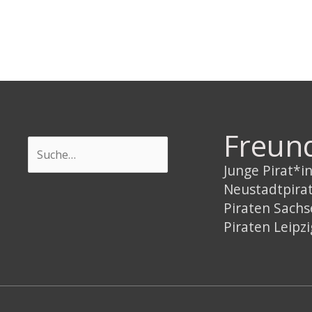
Freun
Suchen
Junge Pirat*
Neustadtpira
Piraten Sach
Piraten Leipzi