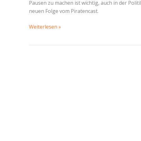
Pausen zu machen ist wichtig, auch in der Polit
neuen Folge vom Piratencast.
Pausen
Weiterlesen »
machen,
um
weiter
Politik
zu
machen
–
Piratencast
#71