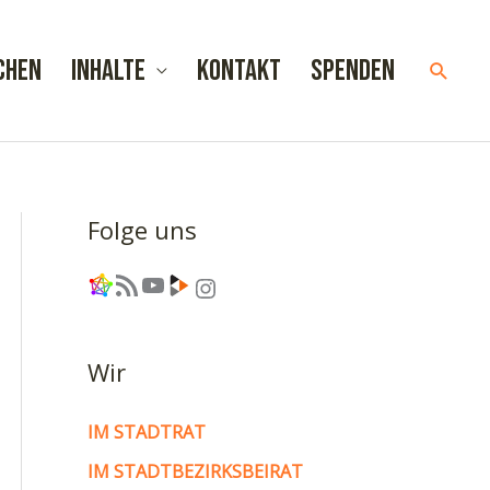
chen
Inhalte
Kontakt
Spenden
Such
Folge uns
Link
RSS-Feed
YouTube
Link
Instagram
Wir
IM STADTRAT
IM STADTBEZIRKSBEIRAT