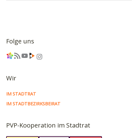
Stadtteilräte,
Staus,
Sport
und
Schießgeräte
Folge uns
(23.10.2024)
Link
RSS-Feed
YouTube
Link
Instagram
Wir
IM STADTRAT
IM STADTBEZIRKSBEIRAT
PVP-Kooperation im Stadtrat