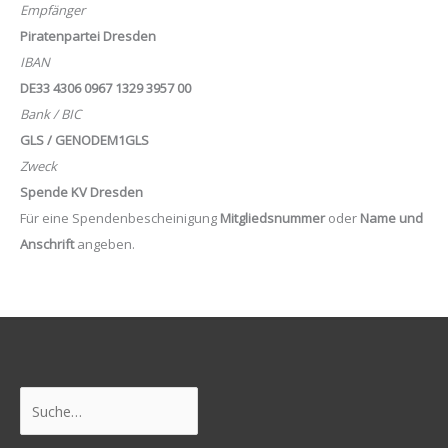
Empfänger
Piratenpartei Dresden
IBAN
DE33 4306 0967 1329 3957 00
Bank / BIC
GLS / GENODEM1GLS
Zweck
Spende KV Dresden
Für eine Spendenbescheinigung
Mitgliedsnummer
oder
Name und
Anschrift
angeben.
Suchen