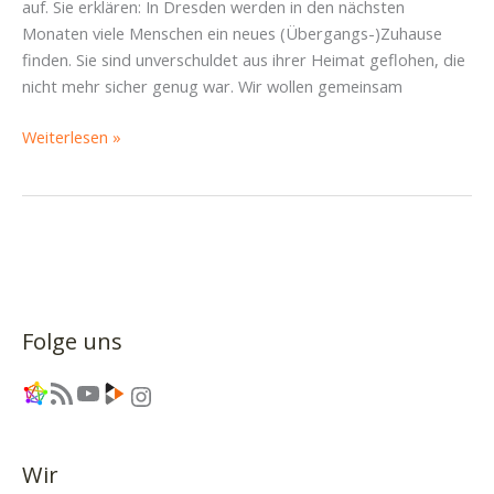
das
auf. Sie erklären: In Dresden werden in den nächsten
Ehrenamt
Monaten viele Menschen ein neues (Übergangs-)Zuhause
finden. Sie sind unverschuldet aus ihrer Heimat geflohen, die
nicht mehr sicher genug war. Wir wollen gemeinsam
Gemeinsame
Weiterlesen »
Erklärung
der
Ortsbeiräte
Neustadt
Folge uns
Link
RSS-Feed
YouTube
Link
Instagram
Wir