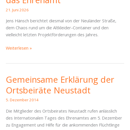
21. Juni 2026
Jens Hänsch berichtet diesmal von der Neuländer Straße,
dem Chaos rund um die Altkleider-Container und den
vielleicht letzten Projektförderungen des Jahres.
SBR
Weiterlesen »
Pieschen
16.06.2026
–
Von
Gemeinsame Erklärung der
leeren
Ortsbeiräte Neustadt
Kassen,
Altkleider-
5. Dezember 2014
Chaos
und
Die Mitglieder des Ortsbeirates Neustadt rufen anlässlich
Fördermitteln
des Internationalen Tages des Ehrenamtes am 5. Dezember
für
zu Engagement und Hilfe für die ankommenden Flüchtlinge