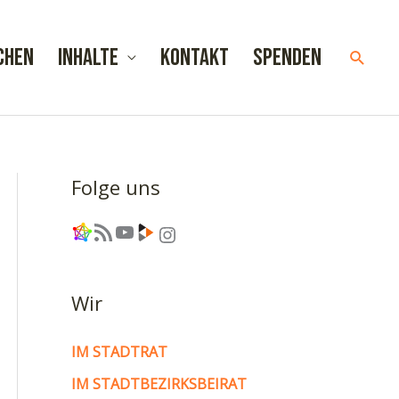
chen
Inhalte
Kontakt
Spenden
Such
Folge uns
Link
RSS-Feed
YouTube
Link
Instagram
Wir
IM STADTRAT
IM STADTBEZIRKSBEIRAT