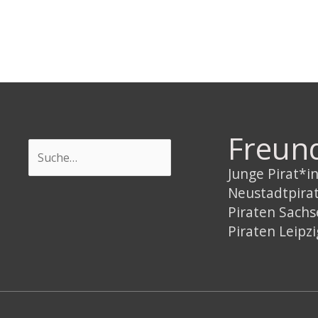
Tabakwaren
Freun
Suchen
Junge Pirat*
Neustadtpira
Piraten Sach
Piraten Leipzi