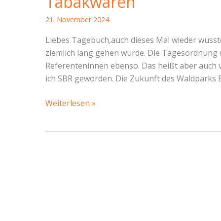
Tabakwaren
21. November 2024
Liebes Tagebuch,auch dieses Mal wieder wusste
ziemlich lang gehen würde. Die Tagesordnung wa
Referenteninnen ebenso. Das heißt aber auch vi
ich SBR geworden. Die Zukunft des Waldparks Bl
SBR
Weiterlesen »
Blasewitz
vom
13.11.24
–
Waldpark,
Galopprennbahn,
Friedhof,
Gehwege
und