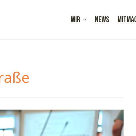
Wir
News
Mitma
traße