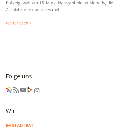
Polizeigewalt am 15. März, Nazisymbole an Mopeds, die
Carolabrücke und vieles mehr.
Kein
Weiterlesen »
Haushalt,
vergangene
und
kommende
Demos
und
offene
Folge uns
Türen
–
Link
RSS-Feed
YouTube
Link
Instagram
Piratencast
#83
Wir
IM STADTRAT