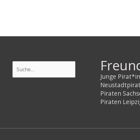
Freun
Suchen
Junge Pirat*
Neustadtpira
Piraten Sach
Piraten Leipzi