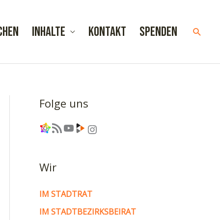
chen
Inhalte
Kontakt
Spenden
Such
Folge uns
Link
RSS-Feed
YouTube
Link
Instagram
Wir
IM STADTRAT
IM STADTBEZIRKSBEIRAT