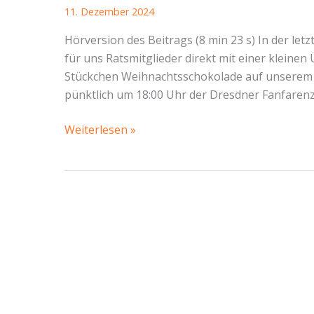
11. Dezember 2024
Hörversion des Beitrags (8 min 23 s) In der let
für uns Ratsmitglieder direkt mit einer kleinen
Stückchen Weihnachtsschokolade auf unserem P
pünktlich um 18:00 Uhr der Dresdner Fanfaren
SBR-
Weiterlesen »
Bericht
Cotta
vom
04.12.2024:
SBR-
Speedrun
mit
Fanfaren-
Musik