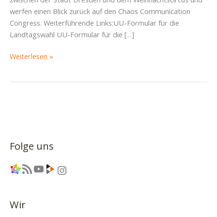
werfen einen Blick zurück auf den Chaos Communication
Congress. Weiterführende Links:UU-Formular für die
Landtagswahl UU-Formular für die […]
Wahl-
Weiterlesen »
Rummel,
Weihnachts-
Zirkus
&
Congress-
Spektakel
–
Folge uns
Piratencast
#45
Link
RSS-Feed
YouTube
Link
Instagram
Wir