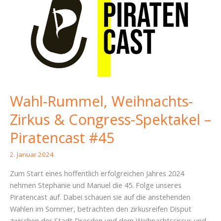
Wahl-Rummel, Weihnachts-
Zirkus & Congress-Spektakel –
Piratencast #45
2. Januar 2024
Zum Start eines hoffentlich erfolgreichen Jahres 2024
nehmen Stephanie und Manuel die 45. Folge unseres
Piratencast auf. Dabei schauen sie auf die anstehenden
Wahlen im Sommer, betrachten den zirkusreifen Disput
zwischen der Stadt Dresden und dem Weihnachtscircus und