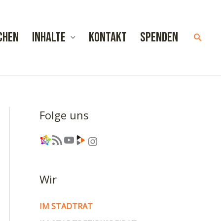
chen
Inhalte
Kontakt
Spenden
Such
Folge uns
Link
RSS-Feed
YouTube
Link
Instagram
Wir
IM STADTRAT