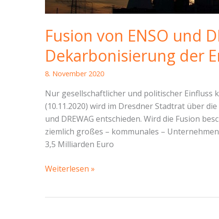
#44
Fusion von ENSO und D
Dekarbonisierung der E
8. November 2020
Nur gesellschaftlicher und politischer Einflus
(10.11.2020) wird im Dresdner Stadtrat über 
und DREWAG entschieden. Wird die Fusion besc
ziemlich großes – kommunales – Unternehmen 
3,5 Milliarden Euro
Fusion
Weiterlesen »
von
ENSO
und
DREWAG