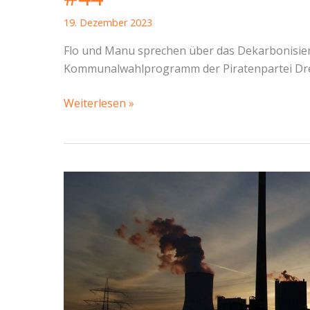
19. Dezember 2023
Flo und Manu sprechen über das Dekarbonisie
Kommunalwahlprogramm der Piratenpartei Dr
Ein
Weiterlesen »
geheimes
Konzept,
ein
umfangreiches
Programm
und
eine
fette
Schlagzeile
–
Piratencast