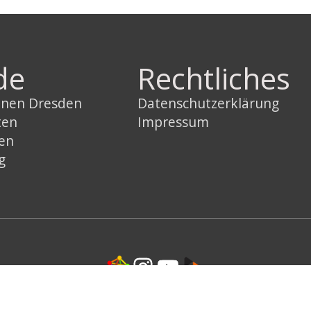
de
Rechtliches
innen Dresden
Datenschutzerklärung
ten
Impressum
sen
g
Link
Instagram
YouTube
Link