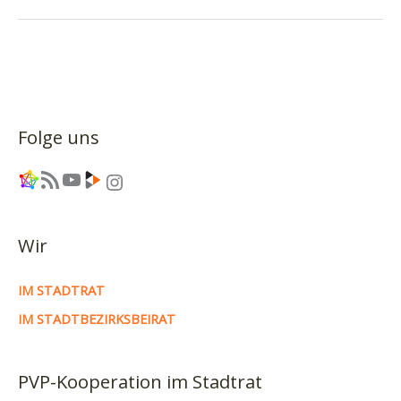
Straßenverkehr,
Digitalisierung
in
Sachsen
und
andere
Folge uns
Widersprüche
–
Link
RSS-Feed
YouTube
Link
Instagram
Piratencast
#37
Wir
IM STADTRAT
IM STADTBEZIRKSBEIRAT
PVP-Kooperation im Stadtrat