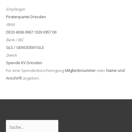
Empfänger
Piratenpartei Dresden
IBAN
DE33 4306 0967 1329 3957 00
Bank / BIC
GLS / GENODEM1GLS
Zweck
Spende KV Dresden
Für eine Spendenbescheinigung
Mitgliedsnummer
oder
Name und
Anschrift
angeben.
Suchen