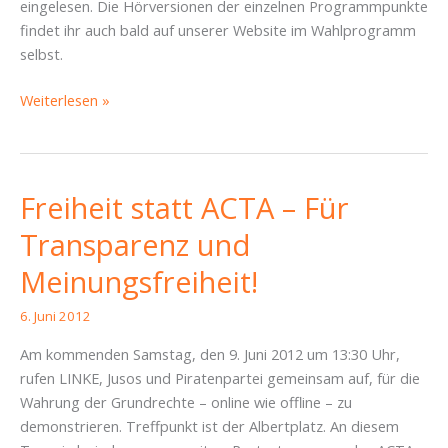
eingelesen. Die Hörversionen der einzelnen Programmpunkte
findet ihr auch bald auf unserer Website im Wahlprogramm
selbst.
Sonderfolge:
Weiterlesen »
Das
Kommunalwahlprogramm
zum
Hören
Freiheit statt ACTA – Für
–
Transparenz und
Piratencast
#58
Meinungsfreiheit!
6. Juni 2012
Am kommenden Samstag, den 9. Juni 2012 um 13:30 Uhr,
rufen LINKE, Jusos und Piratenpartei gemeinsam auf, für die
Wahrung der Grundrechte – online wie offline – zu
demonstrieren. Treffpunkt ist der Albertplatz. An diesem