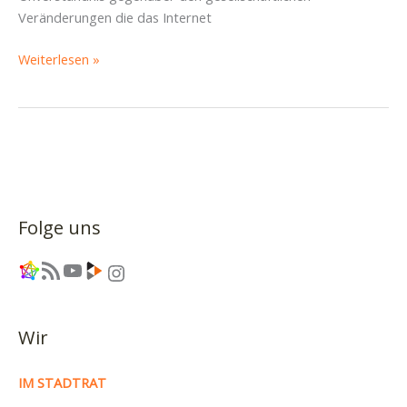
Veränderungen die das Internet
Denn
Weiterlesen »
die
Gedanken
sind
frei
Folge uns
Link
RSS-Feed
YouTube
Link
Instagram
Wir
IM STADTRAT