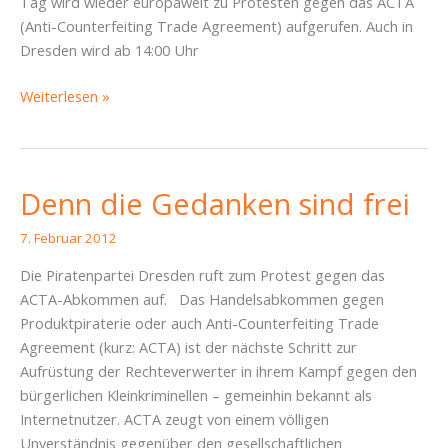
Tag wird wieder europaweit zu Protesten gegen das ACTA
(Anti-Counterfeiting Trade Agreement) aufgerufen. Auch in
Dresden wird ab 14:00 Uhr
Freiheit
Weiterlesen »
statt
ACTA
–
Für
Denn die Gedanken sind frei
Transparenz
und
7. Februar 2012
Meinungsfreiheit!
Die Piratenpartei Dresden ruft zum Protest gegen das
ACTA-Abkommen auf. Das Handelsabkommen gegen
Produktpiraterie oder auch Anti-Counterfeiting Trade
Agreement (kurz: ACTA) ist der nächste Schritt zur
Aufrüstung der Rechteverwerter in ihrem Kampf gegen den
bürgerlichen Kleinkriminellen – gemeinhin bekannt als
Internetnutzer. ACTA zeugt von einem völligen
Unverständnis gegenüber den gesellschaftlichen