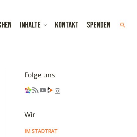
chen
Inhalte
Kontakt
Spenden
Such
Folge uns
Link
RSS-Feed
YouTube
Link
Instagram
Wir
IM STADTRAT