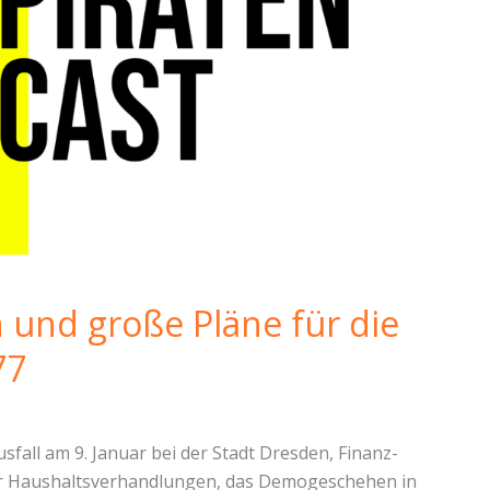
und große Pläne für die
77
fall am 9. Januar bei der Stadt Dresden, Finanz-
er Haushaltsverhandlungen, das Demogeschehen in