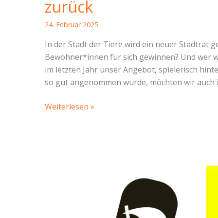
zurück
24. Februar 2025
In der Stadt der Tiere wird ein neuer Stadtrat
Bewohner*innen für sich gewinnen? Und wer 
im letzten Jahr unser Angebot, spielerisch hinte
so gut angenommen wurde, möchten wir auch in
Politik
Weiterlesen »
im
Rollenspiel:
Der
Stadtrat
der
Tiere
kehrt
zurück