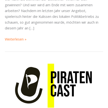
gewinnen? Und wer wird am Ende mit wem zusammen
arbeiten? Nachdem im letzten Jahr unser Angebot,
spielerisch hinter die Kulissen des lokalen Politikbetriebs zu
schauen, so gut angenommen wurde, möchten wir auch in
diesem Jahr an […]
Politik
Weiterlesen »
im
Rollenspiel:
Der
Stadtrat
der
Tiere
kehrt
zurück