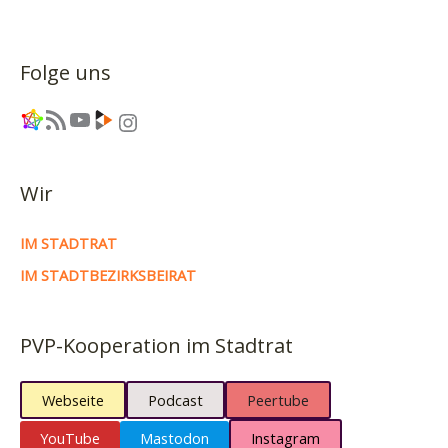
für
die
Zukunft
Folge uns
–
Piratencast
Link
RSS-Feed
YouTube
Link
Instagram
#77
Wir
IM STADTRAT
IM STADTBEZIRKSBEIRAT
PVP-Kooperation im Stadtrat
Webseite
Podcast
Peertube
YouTube
Mastodon
Instagram