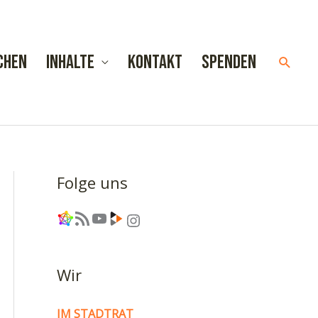
chen
Inhalte
Kontakt
Spenden
Such
Folge uns
Link
RSS-Feed
YouTube
Link
Instagram
Wir
IM STADTRAT