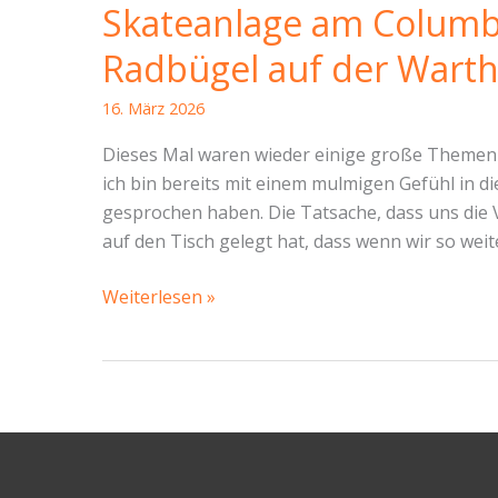
Skateanlage am Columbu
Radbügel auf der Warth
16. März 2026
Dieses Mal waren wieder einige große Themen
ich bin bereits mit einem mulmigen Gefühl in di
gesprochen haben. Die Tatsache, dass uns die
auf den Tisch gelegt hat, dass wenn wir so weit
SBR-
Weiterlesen »
Bericht
Cotta
vom
11.
März
2026:
Schonfrist