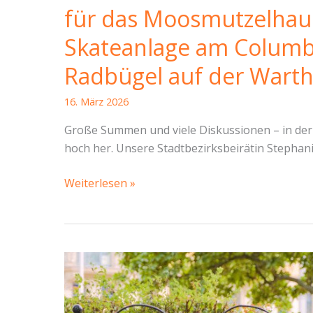
für das Moosmutzelhau
Skateanlage am Columbu
Radbügel auf der Warth
16. März 2026
Große Summen und viele Diskussionen – in der 
hoch her. Unsere Stadtbezirksbeirätin Stephani
SBR-
Weiterlesen »
Bericht
Cotta
vom
11.
März
2026:
Schonfrist