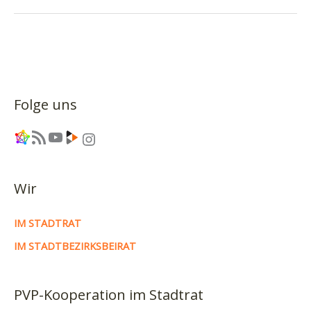
aus
Plauen
vom
13.05.:
Bauen,
Bauen,
Folge uns
Bauen
–
Link
RSS-Feed
YouTube
Link
Instagram
und
Schule!
Wir
IM STADTRAT
IM STADTBEZIRKSBEIRAT
PVP-Kooperation im Stadtrat