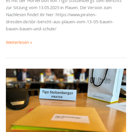
es mit der Hörversion von Tigo Stolzenbergs SBR-Berichts
zur Sitzung vom 13.05.2025 in Plauen. Die Version zum
Nachlesen findet ihr hier: https://www.piraten-
dresden.de/sbr-bericht-aus-plauen-vom-13-05-bauen-
bauen-bauen-und-schule/
SBR-
Weiterlesen »
Bericht
aus
Plauen
vom
13.05.:
Bauen,
Bauen,
Bauen
–
und
Schule!