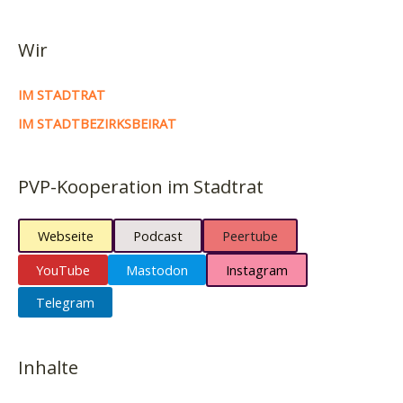
und
jede
Wir
Menge
Förderungen
IM STADTRAT
IM STADTBEZIRKSBEIRAT
PVP-Kooperation im Stadtrat
Webseite
Podcast
Peertube
YouTube
Mastodon
Instagram
Telegram
Inhalte