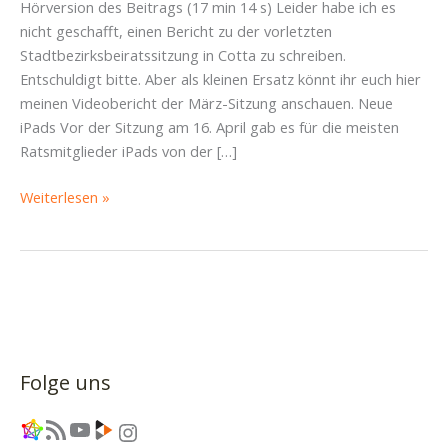
Hörversion des Beitrags (17 min 14 s) Leider habe ich es
nicht geschafft, einen Bericht zu der vorletzten
Stadtbezirksbeiratssitzung in Cotta zu schreiben.
Entschuldigt bitte. Aber als kleinen Ersatz könnt ihr euch hier
meinen Videobericht der März-Sitzung anschauen. Neue
iPads Vor der Sitzung am 16. April gab es für die meisten
Ratsmitglieder iPads von der […]
SBR-
Weiterlesen »
Bericht
Cotta
vom
16.
April
2025:
iPads,
Folge uns
ein
ausgeschiedenes
Link
RSS-Feed
YouTube
Link
Instagram
Ratsmitglied