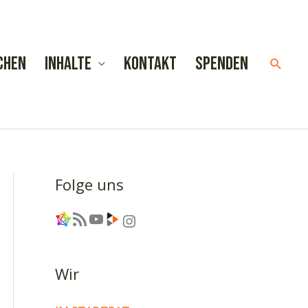
chen
Inhalte
Kontakt
Spenden
Such
Folge uns
Link
RSS-Feed
YouTube
Link
Instagram
Wir