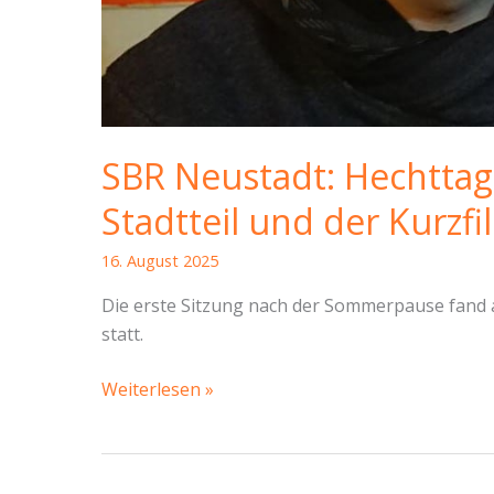
SBR Neustadt: Hechttag 
Stadtteil und der Kurzf
16. August 2025
Die erste Sitzung nach der Sommerpause fand 
statt.
SBR
Weiterlesen »
Neustadt:
Hechttag
vs.