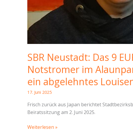
SBR Neustadt: Das 9 EUR
Notstromer im Alaunpar
ein abgelehntes Louise
17. Juni 2025
Frisch zurück aus Japan berichtet Stadtbezirks
Beiratssitzung am 2. Juni 2025.
SBR
Weiterlesen »