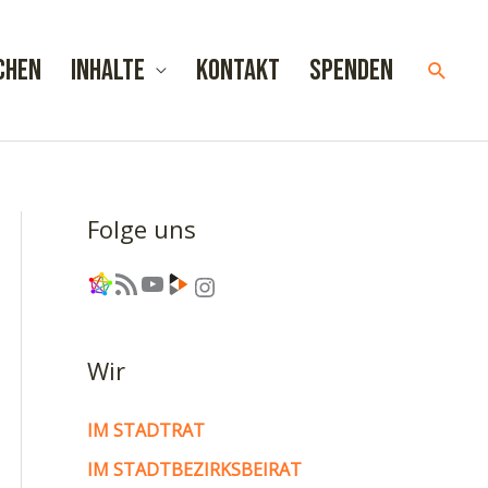
chen
Inhalte
Kontakt
Spenden
Such
Folge uns
Link
RSS-Feed
YouTube
Link
Instagram
Wir
IM STADTRAT
IM STADTBEZIRKSBEIRAT