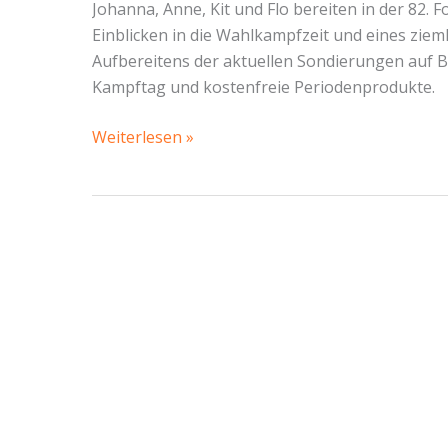
Johanna, Anne, Kit und Flo bereiten in der 82.
Einblicken in die Wahlkampfzeit und eines zi
Aufbereitens der aktuellen Sondierungen auf 
Kampftag und kostenfreie Periodenprodukte.
Recap
Weiterlesen »
Bundestagswahl,
Nachbeben
und
Menstruation
–
Piratencast
#82