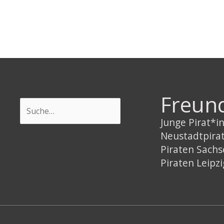
Freun
Suchen
Junge Pirat*
Neustadtpira
Piraten Sach
Piraten Leipzi