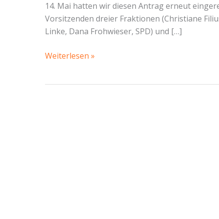
14. Mai hatten wir diesen Antrag erneut einger
Vorsitzenden dreier Fraktionen (Christiane Fili
Linke, Dana Frohwieser, SPD) und […]
Der
Weiterlesen »
Oberbürgermeister
hält
sein
Wort
nicht