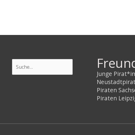
Freun
Suchen
Junge Pirat*
Neustadtpira
Piraten Sach
Piraten Leipzi