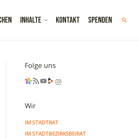
chen
Inhalte
Kontakt
Spenden
Such
Folge uns
Link
RSS-Feed
YouTube
Link
Instagram
Wir
IM STADTRAT
IM STADTBEZIRKSBEIRAT