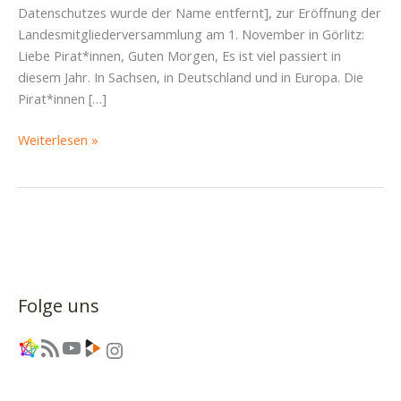
Datenschutzes wurde der Name entfernt], zur Eröffnung der
Landesmitgliederversammlung am 1. November in Görlitz:
Liebe Pirat*innen, Guten Morgen, Es ist viel passiert in
diesem Jahr. In Sachsen, in Deutschland und in Europa. Die
Pirat*innen […]
Auftaktrede
Weiterlesen »
der
Jungen
Piraten
zur
Landesmitgliederversammlung
in
Görlitz
Folge uns
Link
RSS-Feed
YouTube
Link
Instagram