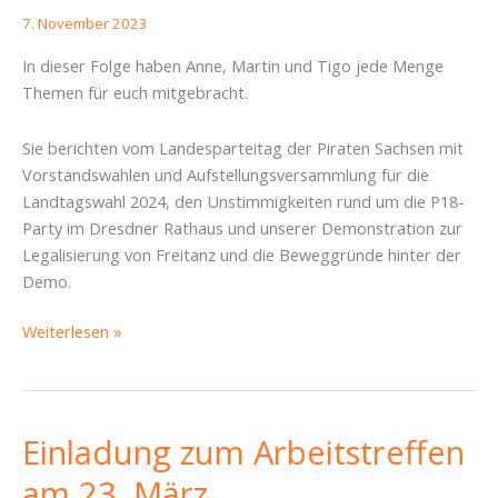
7. November 2023
In dieser Folge haben Anne, Martin und Tigo jede Menge
Themen für euch mitgebracht.
Sie berichten vom Landesparteitag der Piraten Sachsen mit
Vorstandswahlen und Aufstellungsversammlung für die
Landtagswahl 2024, den Unstimmigkeiten rund um die P18-
Party im Dresdner Rathaus und unserer Demonstration zur
Legalisierung von Freitanz und die Beweggründe hinter der
Demo.
3-
Weiterlesen »
mal
Grund
zu
Tanzen
Einladung zum Arbeitstreffen
–
am 23. März
Piratencast