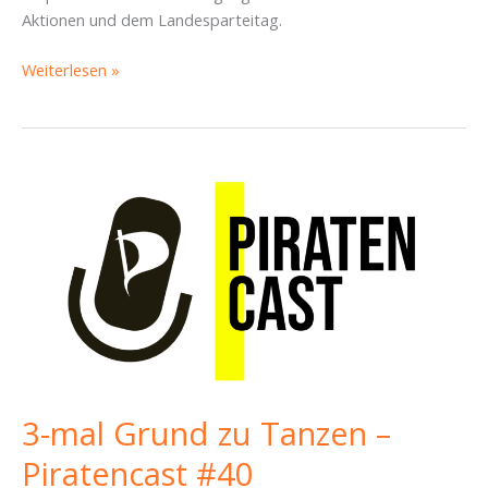
Aktionen und dem Landesparteitag.
Papier
Weiterlesen »
kannste
knicken.
Menschlichkeit
nicht
–
Piratencast
#59
3-mal Grund zu Tanzen –
Piratencast #40