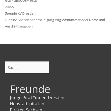
GLS / GENODEM1GLS
Zweck
Spende KV Dresden
Für eine Spendenbescheinigung
Mitgliedsnummer
oder
Name und
Anschrift
angeben.
Suchen
Freunde
Junge Pirat*innen Dresden
Neustadtpiraten
Piraten Sachsen