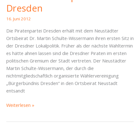
Dresden
von
Martin
16. Juni 2012
Schulte-
Wissermann
Die Piratenpartei Dresden erhält mit dem Neustädter
Ortsbeirat Dr. Martin Schulte-Wissermann ihren ersten Sitz in
der Dresdner Lokalpolitik. Früher als der nächste Wahltermin
es hätte ahnen lassen sind die Dresdner Piraten im ersten
politischen Gremium der Stadt vertreten. Der Neustädter
Martin Schulte-Wissermann, der durch die
nichtmitgliedschaftlich organisierte Wählervereinigung
„Bürgerbündnis Dresden“ in den Ortsbeirat Neustadt
entsandt
Erster
Weiterlesen »
Mandatspirat
in
Dresden