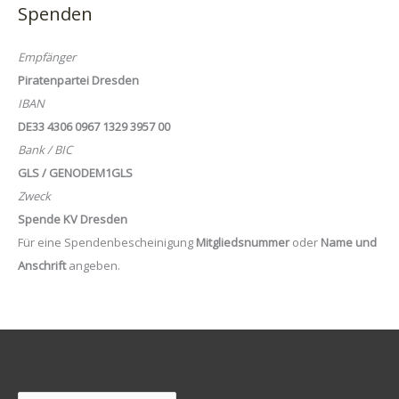
Spenden
Empfänger
Piratenpartei Dresden
IBAN
DE33 4306 0967 1329 3957 00
Bank / BIC
GLS / GENODEM1GLS
Zweck
Spende KV Dresden
Für eine Spendenbescheinigung
Mitgliedsnummer
oder
Name und
Anschrift
angeben.