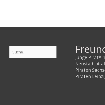
Geldsorgen
Freun
Suchen
Junge Pirat*
Neustadtpira
Piraten Sach
Piraten Leipzi