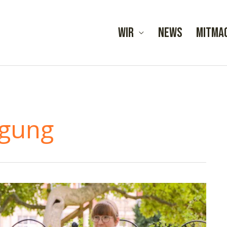
Wir
News
Mitma
agung