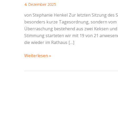
4. Dezember 2025
von Stephanie Henkel Zur letzten Sitzung des 
besonders kurze Tagesordnung, sondern vom S
Überraschung bestehend aus zwei Keksen und
Stimmung starteten wir mit 19 von 21 anwesende
die wieder im Rathaus […]
SBR-
Weiterlesen »
Bericht
Cotta
vom
03.
Dezember
2025:
Jahresrückblicke,
Dialogdisplays
und