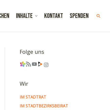
chen
Inhalte
Kontakt
Spenden
Such
Folge uns
Link
RSS-Feed
YouTube
Link
Instagram
Wir
IM STADTRAT
IM STADTBEZIRKSBEIRAT