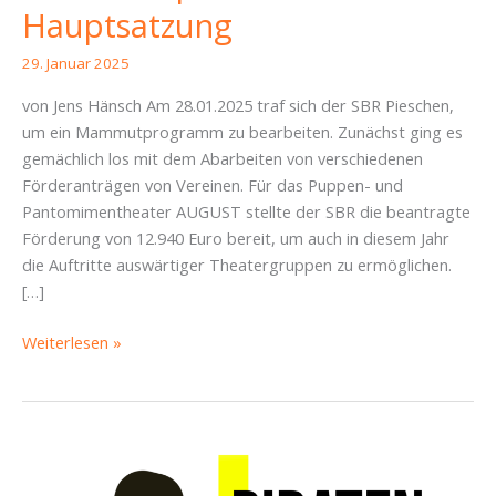
Hauptsatzung
29. Januar 2025
von Jens Hänsch Am 28.01.2025 traf sich der SBR Pieschen,
um ein Mammutprogramm zu bearbeiten. Zunächst ging es
gemächlich los mit dem Abarbeiten von verschiedenen
Förderanträgen von Vereinen. Für das Puppen- und
Pantomimentheater AUGUST stellte der SBR die beantragte
Förderung von 12.940 Euro bereit, um auch in diesem Jahr
die Auftritte auswärtiger Theatergruppen zu ermöglichen.
[…]
SBR-
Weiterlesen »
Bericht
Pieschen
vom
28.01.2025:
Haushalt,