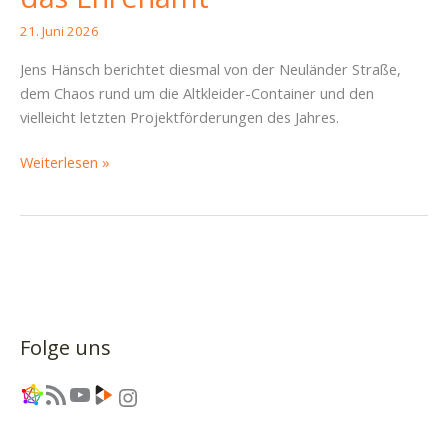
21. Juni 2026
Jens Hänsch berichtet diesmal von der Neuländer Straße,
dem Chaos rund um die Altkleider-Container und den
vielleicht letzten Projektförderungen des Jahres.
SBR
Weiterlesen »
Pieschen
16.06.2026
–
Von
leeren
Kassen,
Altkleider-
Folge uns
Chaos
und
Link
RSS-Feed
YouTube
Link
Instagram
Fördermitteln
für