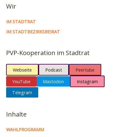
das
Wir
Ehrenamt
IM STADTRAT
IM STADTBEZIRKSBEIRAT
PVP-Kooperation im Stadtrat
Webseite
Podcast
Peertube
YouTube
Mastodon
Instagram
Telegram
Inhalte
WAHLPROGRAMM