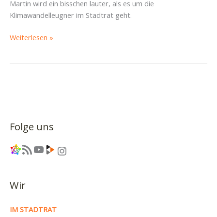
Martin wird ein bisschen lauter, als es um die
Klimawandelleugner im Stadtrat geht.
Piratencast
Weiterlesen »
zum
Stadtrat
am
1.
Juli
Folge uns
Link
RSS-Feed
YouTube
Link
Instagram
Wir
IM STADTRAT