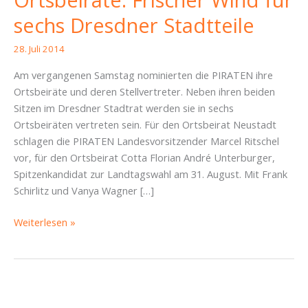
Ortsbeiräte: Frischer Wind für
sechs Dresdner Stadtteile
28. Juli 2014
Am vergangenen Samstag nominierten die PIRATEN ihre
Ortsbeiräte und deren Stellvertreter. Neben ihren beiden
Sitzen im Dresdner Stadtrat werden sie in sechs
Ortsbeiräten vertreten sein. Für den Ortsbeirat Neustadt
schlagen die PIRATEN Landesvorsitzender Marcel Ritschel
vor, für den Ortsbeirat Cotta Florian André Unterburger,
Spitzenkandidat zur Landtagswahl am 31. August. Mit Frank
Schirlitz und Vanya Wagner […]
PIRATEN
Weiterlesen »
nominieren
Ortsbeiräte:
Frischer
Wind
für