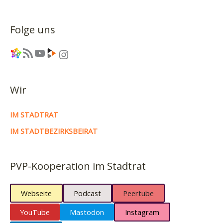
sechs
Dresdner
Folge uns
Stadtteile
Link
RSS-Feed
YouTube
Link
Instagram
Wir
IM STADTRAT
IM STADTBEZIRKSBEIRAT
PVP-Kooperation im Stadtrat
Webseite
Podcast
Peertube
YouTube
Mastodon
Instagram