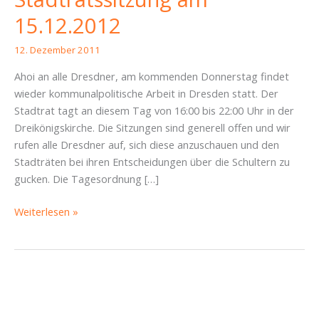
15.12.2012
12. Dezember 2011
Ahoi an alle Dresdner, am kommenden Donnerstag findet
wieder kommunalpolitische Arbeit in Dresden statt. Der
Stadtrat tagt an diesem Tag von 16:00 bis 22:00 Uhr in der
Dreikönigskirche. Die Sitzungen sind generell offen und wir
rufen alle Dresdner auf, sich diese anzuschauen und den
Stadträten bei ihren Entscheidungen über die Schultern zu
gucken. Die Tagesordnung […]
Einladung
Weiterlesen »
zur
Stadtratssitzung
am
15.12.2012