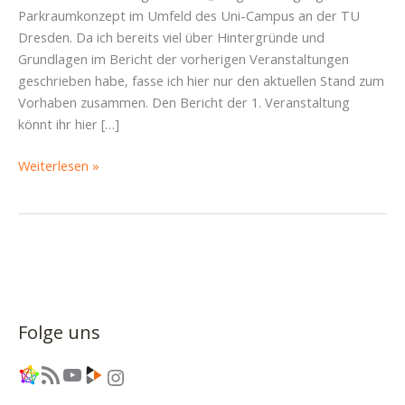
Parkraumkonzept im Umfeld des Uni-Campus an der TU
Dresden. Da ich bereits viel über Hintergründe und
Grundlagen im Bericht der vorherigen Veranstaltungen
geschrieben habe, fasse ich hier nur den aktuellen Stand zum
Vorhaben zusammen. Den Bericht der 1. Veranstaltung
könnt ihr hier […]
Bericht
Weiterlesen »
Bürgerbeteiligung
zum
Parkraumkonzept
Uni-
Campus
TU
Dresden;
Folge uns
24.09.2025
Link
RSS-Feed
YouTube
Link
Instagram