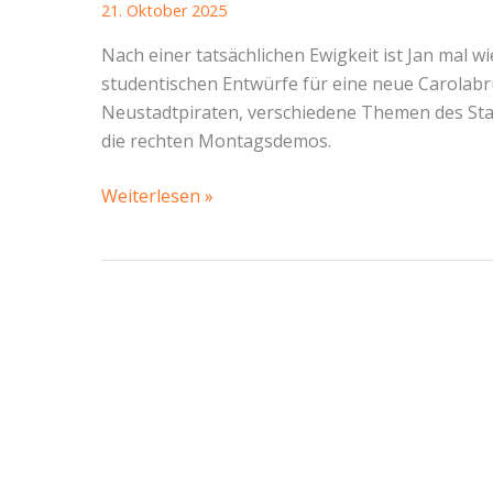
21. Oktober 2025
Nach einer tatsächlichen Ewigkeit ist Jan mal w
studentischen Entwürfe für eine neue Carolabr
Neustadtpiraten, verschiedene Themen des St
die rechten Montagsdemos.
Musikalische
Weiterlesen »
Demo
gegen
Rechts,
Wettbewerb
für
eine
neue
Carolabrücke
und
Neues