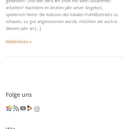
gewinnen? Und wer wird am Ende mit wem zusammen
arbeiten? Nachdem im letzten Jahr unser Angebot,
spielerisch hinter die Kulissen des lokalen Politikbetriebs zu
schauen, so gut angenommen wurde, möchten wir auch in
diesem Jahr an […]
Politik
Weiterlesen »
im
Rollenspiel:
Der
Stadtrat
der
Tiere
kehrt
Folge uns
zurück
Link
RSS-Feed
YouTube
Link
Instagram