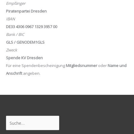
Empfänger
Piratenpartei Dresden
IBAN
DE33 4306 0967 1329 3957 00
Bank / BIC
GLS / GENODEM1GLS
Zweck
Spende KV Dresden
Für eine Spendenbescheinigung
Mitgliedsnummer
oder
Name und
Anschrift
angeben.
Suchen