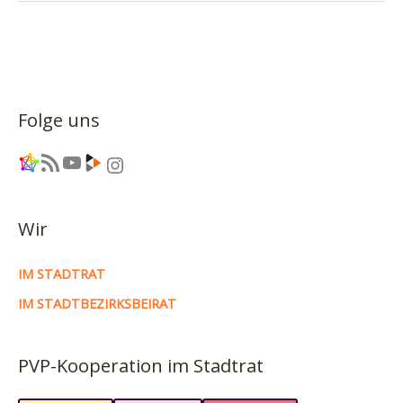
Ideen
–
Piratencast
#61
Folge uns
Link
RSS-Feed
YouTube
Link
Instagram
Wir
IM STADTRAT
IM STADTBEZIRKSBEIRAT
PVP-Kooperation im Stadtrat