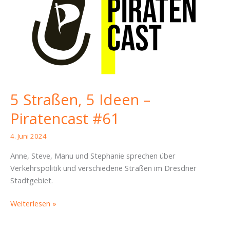
5 Straßen, 5 Ideen –
Piratencast #61
4. Juni 2024
Anne, Steve, Manu und Stephanie sprechen über
Verkehrspolitik und verschiedene Straßen im Dresdner
Stadtgebiet.
5
Weiterlesen »
Straßen,
5