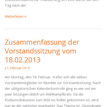
Tag nach der
Zusammenfassung
Weiterlesen »
der
Vorstandssitzung
vom
04.
Zusammenfassung der
März
Vorstandssitzung vom
2013
18.02.2013
21. Februar 2013
Am Montag, den 18. Februar, trafen sich alle sieben
Vorstandsmitglieder im Mumble zur Vorstandssitzung. Nach
der obligatorischen Kalenderkontrolle ging es wie seit ein
paar Sitzungen üblich um Wahlkampfkram. Da die
Podiumsdiskussion zum BGE ins Rollen gekommen ist, wird
nun an der nächsten gearbeitet. Das Thema ist „Demokratie