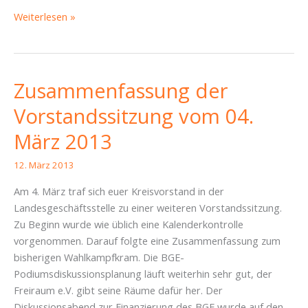
Zusammenfassung
Weiterlesen »
der
Vorstandssitzung
vom
19.
Zusammenfassung der
März
Vorstandssitzung vom 04.
2013
März 2013
12. März 2013
Am 4. März traf sich euer Kreisvorstand in der
Landesgeschäftsstelle zu einer weiteren Vorstandssitzung.
Zu Beginn wurde wie üblich eine Kalenderkontrolle
vorgenommen. Darauf folgte eine Zusammenfassung zum
bisherigen Wahlkampfkram. Die BGE-
Podiumsdiskussionsplanung läuft weiterhin sehr gut, der
Freiraum e.V. gibt seine Räume dafür her. Der
Diskussionsabend zur Finanzierung des BGE wurde auf den