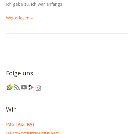
Ich gebe zu, ich war anfangs
Protokoll
Weiterlesen »
der
Vorstandssitzung
vom
08.
Februar
2013
Folge uns
Link
RSS-Feed
YouTube
Link
Instagram
Wir
IM STADTRAT
IM STADTBEZIRKSBEIRAT