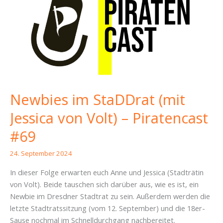
Newbies im StaDDrat (mit
Jessica von Volt) – Piratencast
#69
24. September 2024
In dieser Folge erwarten euch Anne und Jessica (Stadträtin
von Volt). Beide tauschen sich darüber aus, wie es ist, ein
Newbie im Dresdner Stadtrat zu sein. Außerdem werden die
letzte Stadtratssitzung (vom 12. September) und die 18er-
Sause nochmal im Schnelldurchgang nachbereitet.