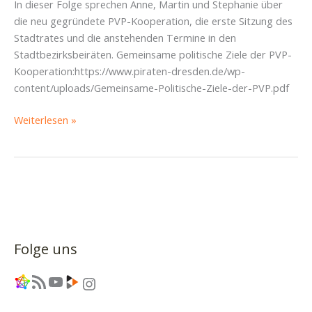
In dieser Folge sprechen Anne, Martin und Stephanie über
die neu gegründete PVP-Kooperation, die erste Sitzung des
Stadtrates und die anstehenden Termine in den
Stadtbezirksbeiräten. Gemeinsame politische Ziele der PVP-
Kooperation:https://www.piraten-dresden.de/wp-
content/uploads/Gemeinsame-Politische-Ziele-der-PVP.pdf
Gründung
Weiterlesen »
der
PVP-
Kooperation,
erste
Sitzung
im
neuen
Folge uns
Stadtrat
und
Link
RSS-Feed
YouTube
Link
Instagram
Beginn
der