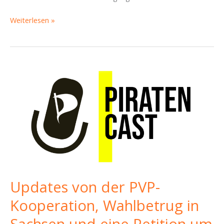
Newbies
Weiterlesen »
im
StaDDrat
(mit
Jessica
von
Volt)
–
Piratencast
#69
Updates von der PVP-
Kooperation, Wahlbetrug in
Sachsen und eine Petition um