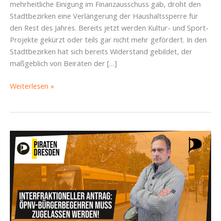
mehrheitliche Einigung im Finanzausschuss gab, droht den
Stadtbezirken eine Verlängerung der Haushaltssperre für
den Rest des Jahres. Bereits jetzt werden Kultur- und Sport-
Projekte gekürzt oder teils gar nicht mehr gefördert. In den
Stadtbezirken hat sich bereits Widerstand gebildet, der
maßgeblich von Beiräten der […]
Kampf
Weiterlesen »
um
SBR-
Mittel:
Pressemitteilung
zum
Nachtragshaushalt
vom
27.
April
2026