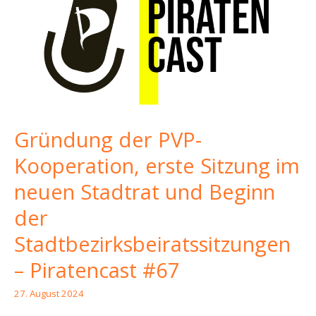
in
Sachsen
und
eine
Petition
um
die
Freien
Gründung der PVP-
Sachsen
zu
Kooperation, erste Sitzung im
verbieten
neuen Stadtrat und Beginn
–
Piratencast
der
#68
Stadtbezirksbeiratssitzungen
– Piratencast #67
27. August 2024