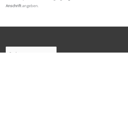
Anschrift
angeben.
Suchen
Freunde
Junge Pirat*innen Dresden
Neustadtpiraten
Piraten Sachsen
Piraten Leipzig