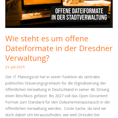
Wie steht es um offene
Dateiformate in der Dresdner
Verwaltung?
23. Juli 2025
Der IT Planungsrat hat in seiner Funktion als zentrales
politisches Steuerungsgremium für die Digitalisierung der
öffentlichen Verwaltung in Deutschland in seiner 46. Sitzung
einen Beschluss gefasst: Bis 2027 soll das Open Document
Format zum Standard für den Dokumentenaustausch in der
öffentlichen Verwaltung werden. Coole Sache, da sind wir
doch dabei! Um herauszufinden, wie weit Dresden bei