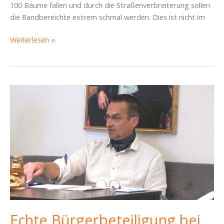
100 Bäume fallen und durch die Straßenverbreiterung sollen
die Randbereichte extrem schmal werden. Dies ist nicht im
Königsbrücker
Weiterlesen »
wird
Boulevard
Echte Bürgerbeteiligung bei