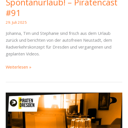
Spontanurlaub! – Piratencast
#91
29. Juli 2025
Johanna, Tim und Stephanie sind frisch aus dem Urlaub
zurück und berichten von der autofreien Neustadt, dem
Radverkehrskonzept für Dresden und vergangenen und
geplanten Videos.
Joa…
Weiterlesen »
Mhh…
Autofreier
Spontanurlaub!
–
Piratencast
#91