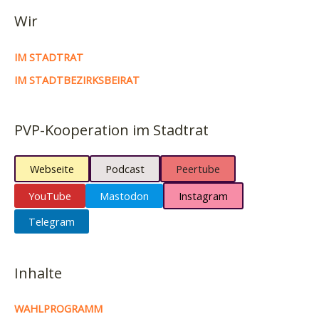
Stadtbezirksbeiratssitzungen
Wir
–
Piratencast
IM STADTRAT
#67
IM STADTBEZIRKSBEIRAT
PVP-Kooperation im Stadtrat
Webseite
Podcast
Peertube
YouTube
Mastodon
Instagram
Telegram
Inhalte
WAHLPROGRAMM