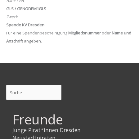
Bank / BIC
GLS / GENODEM1GLS
Zweck
Spende KV Dresden
Für eine Spendenbescheinigung
Mitgliedsnummer
oder
Name und
Anschrift
angeben.
Suchen
Freunde
Junge Pirat*innen Dresden
Neustadtpiraten