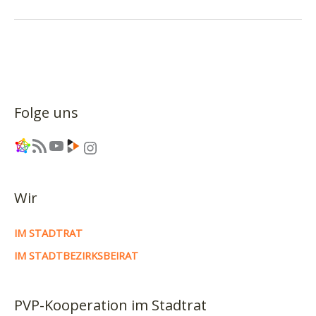
–
Sonderfolge
Piratencast
#63
Folge uns
Link
RSS-Feed
YouTube
Link
Instagram
Wir
IM STADTRAT
IM STADTBEZIRKSBEIRAT
PVP-Kooperation im Stadtrat