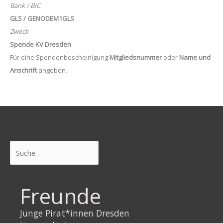
Bank / BIC
GLS / GENODEM1GLS
Zweck
Spende KV Dresden
Für eine Spendenbescheinigung
Mitgliedsnummer
oder
Name und
Anschrift
angeben.
Suchen
Freunde
Junge Pirat*innen Dresden