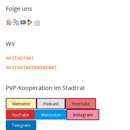
mit
Folge uns
dem
Feuer
Link
RSS-Feed
YouTube
Link
Instagram
Wir
IM STADTRAT
IM STADTBEZIRKSBEIRAT
PVP-Kooperation im Stadtrat
Webseite
Podcast
Peertube
YouTube
Mastodon
Instagram
Telegram