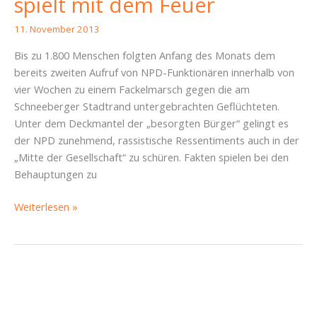
spielt mit dem Feuer
11. November 2013
Bis zu 1.800 Menschen folgten Anfang des Monats dem
bereits zweiten Aufruf von NPD-Funktionären innerhalb von
vier Wochen zu einem Fackelmarsch gegen die am
Schneeberger Stadtrand untergebrachten Geflüchteten.
Unter dem Deckmantel der „besorgten Bürger“ gelingt es
der NPD zunehmend, rassistische Ressentiments auch in der
„Mitte der Gesellschaft“ zu schüren. Fakten spielen bei den
Behauptungen zu
Neuer
Weiterlesen »
Landesvorsitzender
der
PIRATEN
Sachsen:
Tillich
spielt