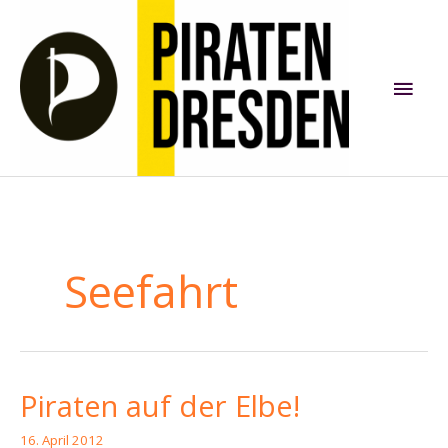
Zum
Inhalt
springen
Hau
Seefahrt
Piraten auf der Elbe!
16. April 2012