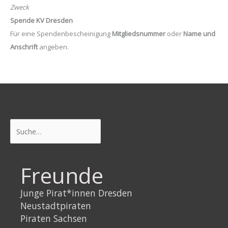
Zweck
Spende KV Dresden
Für eine Spendenbescheinigung
Mitgliedsnummer
oder
Name und
Anschrift
angeben.
Suchen
Freunde
Junge Pirat*innen Dresden
Neustadtpiraten
Piraten Sachsen