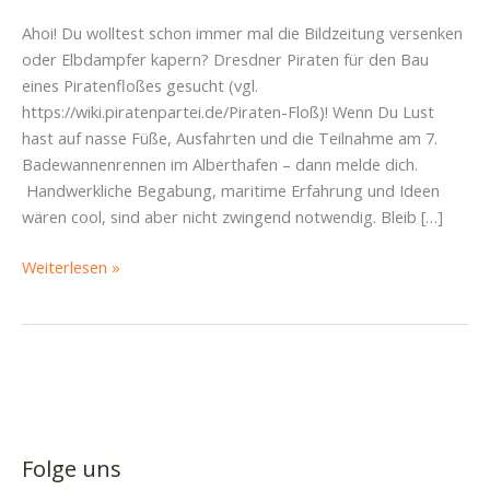
Ahoi! Du wolltest schon immer mal die Bildzeitung versenken
oder Elbdampfer kapern? Dresdner Piraten für den Bau
eines Piratenfloßes gesucht (vgl.
https://wiki.piratenpartei.de/Piraten-Floß)! Wenn Du Lust
hast auf nasse Füße, Ausfahrten und die Teilnahme am 7.
Badewannenrennen im Alberthafen – dann melde dich.
Handwerkliche Begabung, maritime Erfahrung und Ideen
wären cool, sind aber nicht zwingend notwendig. Bleib […]
Piraten
Weiterlesen »
auf
der
Elbe!
Folge uns