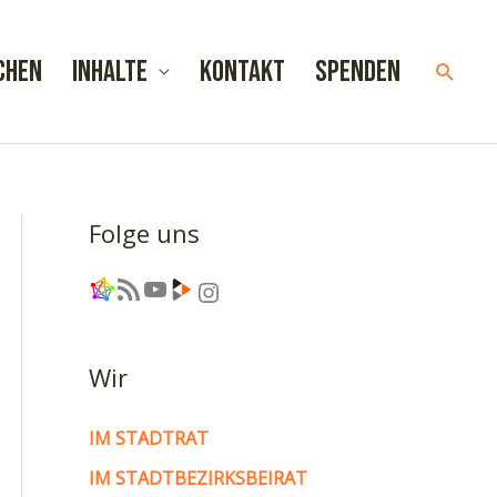
chen
Inhalte
Kontakt
Spenden
Such
Folge uns
Link
RSS-Feed
YouTube
Link
Instagram
Wir
IM STADTRAT
IM STADTBEZIRKSBEIRAT