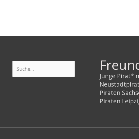
Freun
Suchen
Junge Pirat*
Neustadtpira
Piraten Sach
Piraten Leipzi