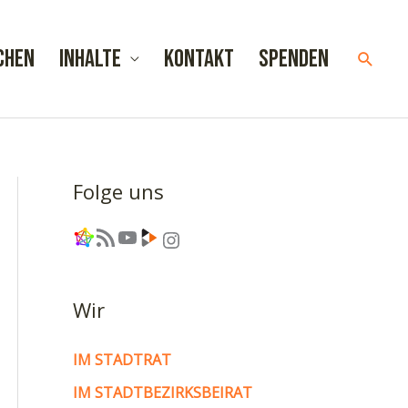
chen
Inhalte
Kontakt
Spenden
Such
Folge uns
Link
RSS-Feed
YouTube
Link
Instagram
Wir
IM STADTRAT
IM STADTBEZIRKSBEIRAT