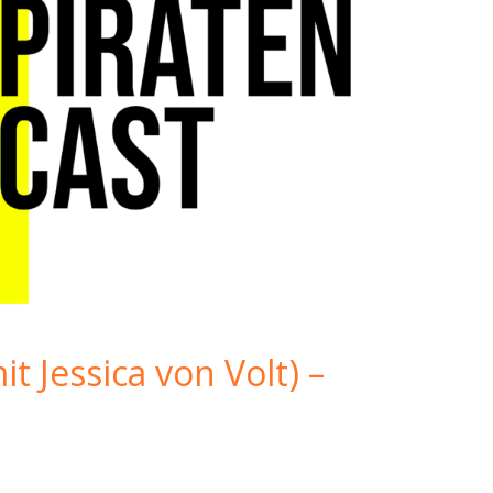
 Jessica von Volt) –