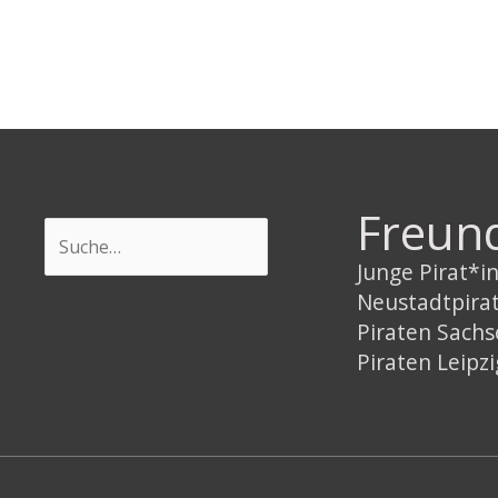
Freun
Suchen
Junge Pirat*
Neustadtpira
Piraten Sach
Piraten Leipzi