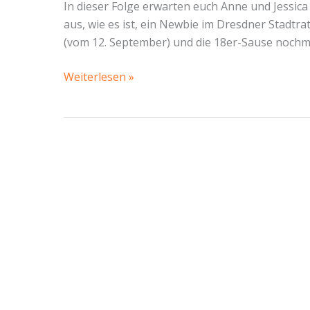
In dieser Folge erwarten euch Anne und Jessica 
aus, wie es ist, ein Newbie im Dresdner Stadtra
(vom 12. September) und die 18er-Sause nochm
Newbies
Weiterlesen »
im
StaDDrat
(mit
Jessica
von
Volt)
–
Piratencast
#69