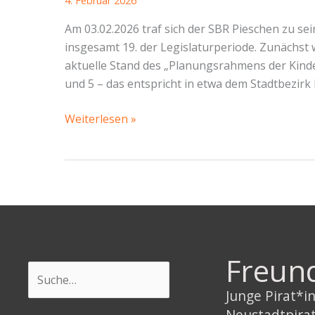
4. Februar 2026
Am 03.02.2026 traf sich der SBR Pieschen zu sei
insgesamt 19. der Legislaturperiode. Zunächs
aktuelle Stand des „Planungsrahmens der Kinde
und 5 – das entspricht in etwa dem Stadtbezirk
SBR
Weiterlesen »
Pieschen
03.02.2026
–
Bedarf
von
Kinder-
und
Freun
Jugendhilfe,
Suchen
jede
Junge Pirat*
Menge
Neustadtpira