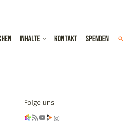
chen
Inhalte
Kontakt
Spenden
Such
Folge uns
Link
RSS-Feed
YouTube
Link
Instagram