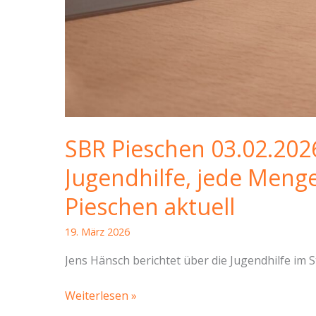
SBR Pieschen 03.02.202
Jugendhilfe, jede Men
Pieschen aktuell
19. März 2026
Jens Hänsch berichtet über die Jugendhilfe im
SBR
Weiterlesen »
Pieschen