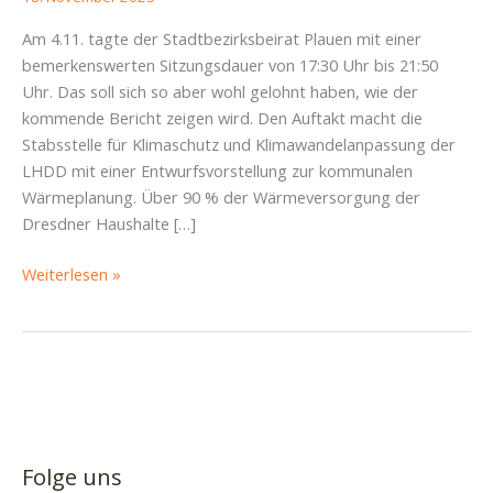
Am 4.11. tagte der Stadtbezirksbeirat Plauen mit einer
bemerkenswerten Sitzungsdauer von 17:30 Uhr bis 21:50
Uhr. Das soll sich so aber wohl gelohnt haben, wie der
kommende Bericht zeigen wird. Den Auftakt macht die
Stabsstelle für Klimaschutz und Klimawandelanpassung der
LHDD mit einer Entwurfsvorstellung zur kommunalen
Wärmeplanung. Über 90 % der Wärmeversorgung der
Dresdner Haushalte […]
Die
Weiterlesen »
Campuslinie
kommt
(diesmal
wirklich),
Rad
voran(g)
und
Folge uns
„Alles