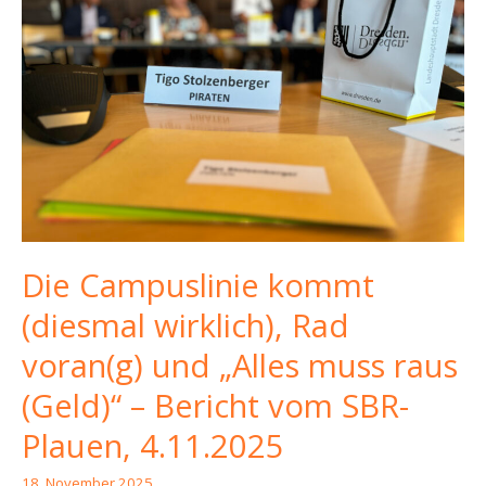
Die Campuslinie kommt
(diesmal wirklich), Rad
voran(g) und „Alles muss raus
(Geld)“ – Bericht vom SBR-
Plauen, 4.11.2025
18. November 2025