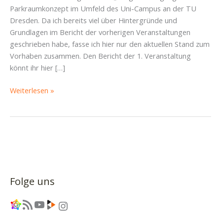
Parkraumkonzept im Umfeld des Uni-Campus an der TU
Dresden. Da ich bereits viel über Hintergründe und
Grundlagen im Bericht der vorherigen Veranstaltungen
geschrieben habe, fasse ich hier nur den aktuellen Stand zum
Vorhaben zusammen. Den Bericht der 1. Veranstaltung
könnt ihr hier […]
Bericht
Weiterlesen »
Bürgerbeteiligung
zum
Parkraumkonzept
Uni-
Campus
TU
Dresden;
Folge uns
24.09.2025
Link
RSS-Feed
YouTube
Link
Instagram