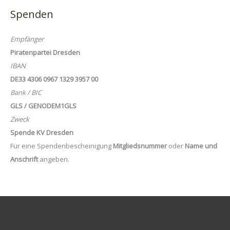
Spenden
Empfänger
Piratenpartei Dresden
IBAN
DE33 4306 0967 1329 3957 00
Bank / BIC
GLS / GENODEM1GLS
Zweck
Spende KV Dresden
Für eine Spendenbescheinigung
Mitgliedsnummer
oder
Name und
Anschrift
angeben.