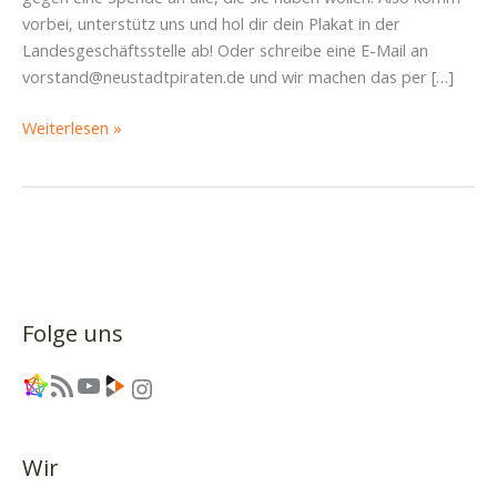
vorbei, unterstütz uns und hol dir dein Plakat in der
Landesgeschäftsstelle ab! Oder schreibe eine E-Mail an
vorstand@neustadtpiraten.de und wir machen das per […]
Hol
Weiterlesen »
dir
deine
GrumpyCat
nach
Hause
Folge uns
Link
RSS-Feed
YouTube
Link
Instagram
Wir