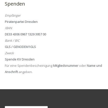
Spenden
Empfänger
Piratenpartei Dresden
IBAN
DE33 4306 0967 1329 3957 00
Bank / BIC
GLS / GENODEM1GLS
Zweck
Spende KV Dresden
Für eine Spendenbescheinigung
Mitgliedsnummer
oder
Name und
Anschrift
angeben.